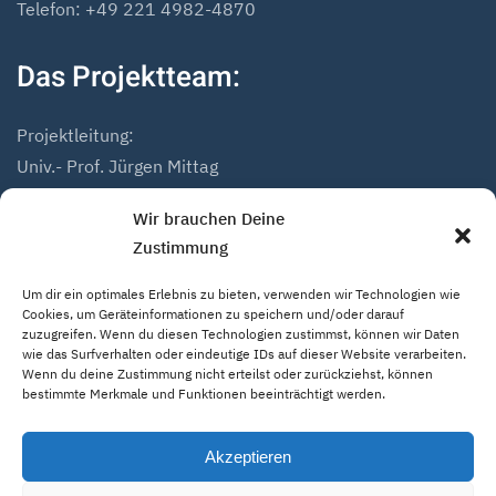
Telefon: +49 221 4982-4870
Das Projektteam:
Projektleitung:
Univ.- Prof. Jürgen Mittag
Dr. Andreas Höfer
Wir brauchen Deine
Zustimmung
Projektmitarbeiter:
Mathias Marius Schmidt
Um dir ein optimales Erlebnis zu bieten, verwenden wir Technologien wie
Niklas Hack
Cookies, um Geräteinformationen zu speichern und/oder darauf
zuzugreifen. Wenn du diesen Technologien zustimmst, können wir Daten
wie das Surfverhalten oder eindeutige IDs auf dieser Website verarbeiten.
Wenn du deine Zustimmung nicht erteilst oder zurückziehst, können
bestimmte Merkmale und Funktionen beeinträchtigt werden.
Home
Impressum
Datenschutzerklärung
Akzeptieren
© 2022 Institut für Europäische Sportentwicklung und