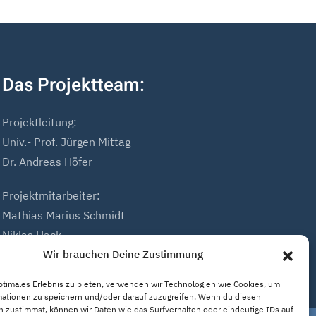
Das Projektteam:
Projektleitung:
Univ.- Prof. Jürgen Mittag
Dr. Andreas Höfer
Projektmitarbeiter:
Mathias Marius Schmidt
Niklas Hack
Wir brauchen Deine Zustimmung
ptimales Erlebnis zu bieten, verwenden wir Technologien wie Cookies, um
mationen zu speichern und/oder darauf zuzugreifen. Wenn du diesen
 zustimmst, können wir Daten wie das Surfverhalten oder eindeutige IDs auf