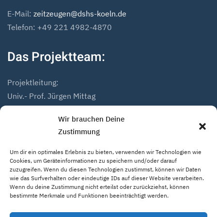
E-Mail:
zeitzeugen@dshs-koeln.de
Telefon: +49 221 4982-4870
Das Projektteam:
Projektleitung:
Univ.- Prof. Jürgen Mittag
Dr. Andreas Höfer
Wir brauchen Deine
Zustimmung
Projektmitarbeiter:
Mathias Marius Schmidt
Um dir ein optimales Erlebnis zu bieten, verwenden wir Technologien wie
Niklas Hack
Cookies, um Geräteinformationen zu speichern und/oder darauf
zuzugreifen. Wenn du diesen Technologien zustimmst, können wir Daten
wie das Surfverhalten oder eindeutige IDs auf dieser Website verarbeiten.
Wenn du deine Zustimmung nicht erteilst oder zurückziehst, können
bestimmte Merkmale und Funktionen beeinträchtigt werden.
Home
Impressum
Datenschutzerklärung