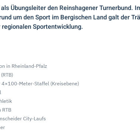
n als Übungsleiter den Reinshagener Turnerbund. I
und um den Sport im Bergischen Land galt der Trä
r regionalen Sportentwicklung.
n in Rheinland-Pfalz
 (RTB)
 4×100-Meter-Staffel (Kreisebene)
l
hletik
m RTB
scheider City-Laufs
ner