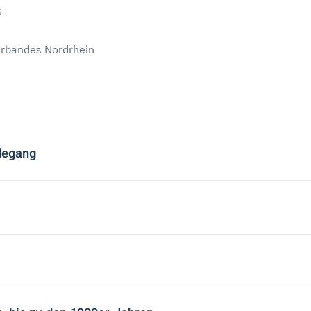
s
erbandes Nordrhein
degang