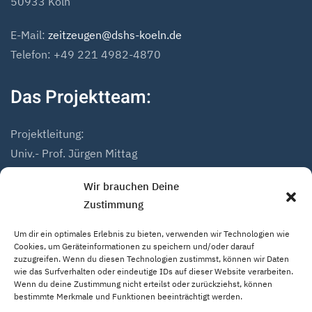
50933 Köln
E-Mail:
zeitzeugen@dshs-koeln.de
Telefon: +49 221 4982-4870
Das Projektteam:
Projektleitung:
Univ.- Prof. Jürgen Mittag
Dr. Andreas Höfer
Wir brauchen Deine
Zustimmung
Projektmitarbeiter:
Mathias Marius Schmidt
Um dir ein optimales Erlebnis zu bieten, verwenden wir Technologien wie
Niklas Hack
Cookies, um Geräteinformationen zu speichern und/oder darauf
zuzugreifen. Wenn du diesen Technologien zustimmst, können wir Daten
wie das Surfverhalten oder eindeutige IDs auf dieser Website verarbeiten.
Wenn du deine Zustimmung nicht erteilst oder zurückziehst, können
bestimmte Merkmale und Funktionen beeinträchtigt werden.
Home
Impressum
Datenschutzerklärung