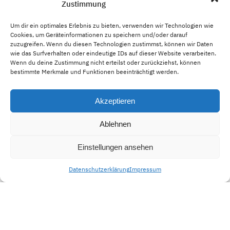
Zustimmung
sed do eiusmod tempor incididunt ut labore et dolore
magna aliqua. Ut enim ad minim veniam, quis nostrud
Um dir ein optimales Erlebnis zu bieten, verwenden wir Technologien wie
Cookies, um Geräteinformationen zu speichern und/oder darauf
exercitation ullamco laboris nisi ut aliquip ex ea
zuzugreifen. Wenn du diesen Technologien zustimmst, können wir Daten
commodo consequat.
wie das Surfverhalten oder eindeutige IDs auf dieser Website verarbeiten.
Wenn du deine Zustimmung nicht erteilst oder zurückziehst, können
bestimmte Merkmale und Funktionen beeinträchtigt werden.
Headline
Akzeptieren
Ablehnen
Einstellungen ansehen
Datenschutzerklärung
Impressum
Lorem ipsum dolor sit amet, consectetur adipiscing elit,
sed do eiusmod tempor incididunt ut labore et dolore