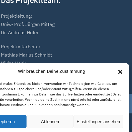
Das Projektteam:
Projektleitung:
Univ.- Prof. Jürgen Mittag
Dr. Andreas Höfer
Projektmitarbeiter:
Mathias Marius Schmidt
Niklas Hack
Wir brauchen Deine Zustimmung
ptimales Erlebnis zu bieten, verwenden wir Technologien wie Cookies, um
mationen zu speichern und/oder darauf zuzugreifen. Wenn du diesen
 zustimmst, können wir Daten wie das Surfverhalten oder eindeutige IDs auf
te verarbeiten. Wenn du deine Zustimmung nicht erteilst oder zurückziehst,
immte Merkmale und Funktionen beeinträchtigt werden.
eptieren
Ablehnen
Einstellungen ansehen