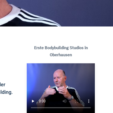
Erste Bodybuilding Studios in
Oberhausen
der
lding.