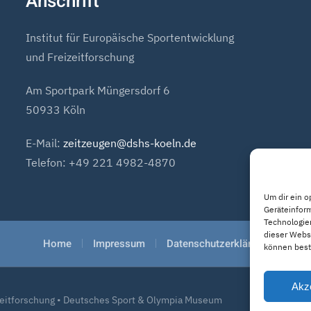
Anschrift
Institut für Europäische Sportentwicklung
und Freizeitforschung
Am Sportpark Müngersdorf 6
50933 Köln
E-Mail:
zeitzeugen@dshs-koeln.de
Telefon: +49 221 4982-4870
Um dir ein o
Geräteinfor
Technologien
dieser Websi
Home
Impressum
Datenschutzerklärung
können best
Akz
izeitforschung • Deutsches Sport & Olympia Museum