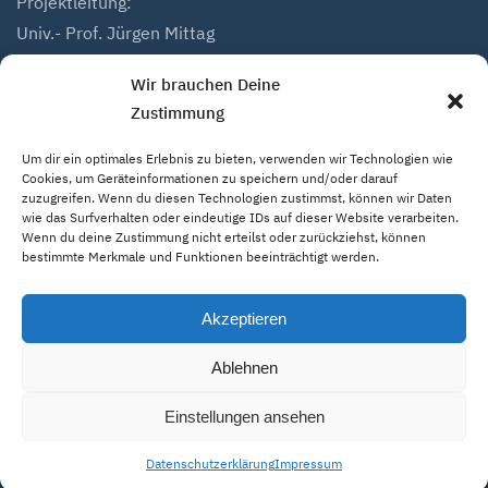
Projektleitung:
Univ.- Prof. Jürgen Mittag
Dr. Andreas Höfer
Wir brauchen Deine
Zustimmung
Projektmitarbeiter:
Mathias Marius Schmidt
Um dir ein optimales Erlebnis zu bieten, verwenden wir Technologien wie
Niklas Hack
Cookies, um Geräteinformationen zu speichern und/oder darauf
zuzugreifen. Wenn du diesen Technologien zustimmst, können wir Daten
wie das Surfverhalten oder eindeutige IDs auf dieser Website verarbeiten.
Wenn du deine Zustimmung nicht erteilst oder zurückziehst, können
bestimmte Merkmale und Funktionen beeinträchtigt werden.
Home
Impressum
Datenschutzerklärung
Akzeptieren
© 2022 Institut für Europäische Sportentwicklung und
Freizeitforschung • Deutsches Sport & Olympia Museum
Ablehnen
Einstellungen ansehen
Datenschutzerklärung
Impressum