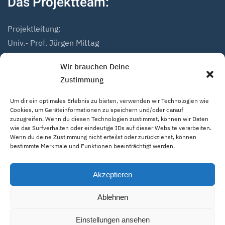
Das Projektteam:
Projektleitung:
Univ.- Prof. Jürgen Mittag
Dr. Andreas Höfer
Wir brauchen Deine
Zustimmung
Projektmitarbeiter:
Mathias Marius Schmidt
Um dir ein optimales Erlebnis zu bieten, verwenden wir Technologien wie
Niklas Hack
Cookies, um Geräteinformationen zu speichern und/oder darauf
zuzugreifen. Wenn du diesen Technologien zustimmst, können wir Daten
wie das Surfverhalten oder eindeutige IDs auf dieser Website verarbeiten.
Wenn du deine Zustimmung nicht erteilst oder zurückziehst, können
bestimmte Merkmale und Funktionen beeinträchtigt werden.
Home
Impressum
Datenschutzerklärung
Akzeptieren
© 2022 Institut für Europäische Sportentwicklung und
Freizeitforschung • Deutsches Sport & Olympia Museum
Ablehnen
Einstellungen ansehen